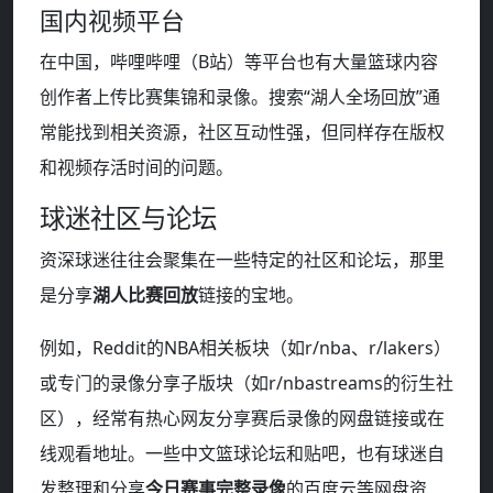
国内视频平台
在中国，哔哩哔哩（B站）等平台也有大量篮球内容
创作者上传比赛集锦和录像。搜索“湖人全场回放”通
常能找到相关资源，社区互动性强，但同样存在版权
和视频存活时间的问题。
球迷社区与论坛
资深球迷往往会聚集在一些特定的社区和论坛，那里
是分享
湖人比赛回放
链接的宝地。
例如，Reddit的NBA相关板块（如r/nba、r/lakers）
或专门的录像分享子版块（如r/nbastreams的衍生社
区），经常有热心网友分享赛后录像的网盘链接或在
线观看地址。一些中文篮球论坛和贴吧，也有球迷自
发整理和分享
今日赛事完整录像
的百度云等网盘资