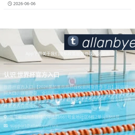
2026-06-06
App下载
关于我们
隐私政策
服务协议
网站地图
认识 世界杯官方入口
世界杯官方入口 【2026美加墨世界杯授权官网及合作平台】提供官
网入口、注册登录、全站访问、手机版APP、在线娱乐、网页版本和
下载链接等最新信息，一站掌握不迷路。成立于2010年，是全球世界
杯官方入口领域知名中国品牌。
浙江省温州市鼓楼区中山路661号金地社区6栋2单元1368号
support@allanbyer.com