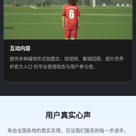
互动内容
提供多种媒体形式如图文、短视频、集锦回顾，提升世界
杯官方入口 的平台使用粘性与用户参与感。
用户真实心声
来自全国各地的真实反馈，见证我们服务的每一步进步。