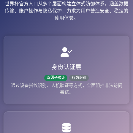
世界杯官方入口从多个层面构建立体式防御体系，涵盖数据
传输、账户操作与隐私保护，力求为用户营造安全、稳定的
使用体验。
身份认证层
双因子验证
行为识别
通过设备指纹识别、人机验证等方式，全面阻挡非法访问
尝试。