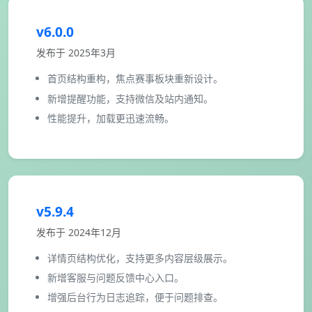
v6.0.0
发布于 2025年3月
首页结构重构，焦点赛事板块重新设计。
新增提醒功能，支持微信及站内通知。
性能提升，加载更迅速流畅。
v5.9.4
发布于 2024年12月
详情页结构优化，支持更多内容层级展示。
新增客服与问题反馈中心入口。
增强后台行为日志追踪，便于问题排查。