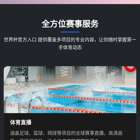
全方位赛事服务
世界杯官方入口 提供覆盖多项目的专业内容，让你随时掌握第一
手体育动态
体育直播
涵盖足球、篮球、网球等项目的全球赛事直播，高清画