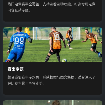
热门电竞赛事全覆盖，支持边看边聊功能，打造专属电竞
内容互动专区。
赛事专题
整合重要赛事专题页、球队档案与图文集锦，适合深入了
解比赛背景与阵容走势。