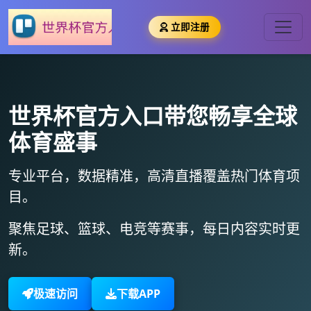
立即注册
世界杯官方入口
带您畅享全球
体育盛事
专业平台，数据精准，
高清直播
覆盖热门体育项
目。
聚焦足球、篮球、电竞等赛事，
每日内容实时更
新
。
极速访问
下载APP