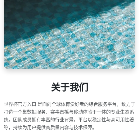
关于我们
世界杯官方入口 是面向全球体育爱好者的综合服务平台，致力于
打造一个集数据服务、赛事直播与移动体验于一体的专业生态系
统。团队成员拥有丰富的行业背景，平台以稳定性与高可用性著
称，持续为用户提供高质量内容与技术保障。