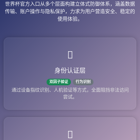
世界杯官方入口从多个层面构建立体式防御体系，涵盖数据
传输、账户操作与隐私保护，力求为用户营造安全、稳定的
使用体验。
身份认证层
双因子验证
行为识别
通过设备指纹识别、人机验证等方式，全面阻挡非法访问
尝试。