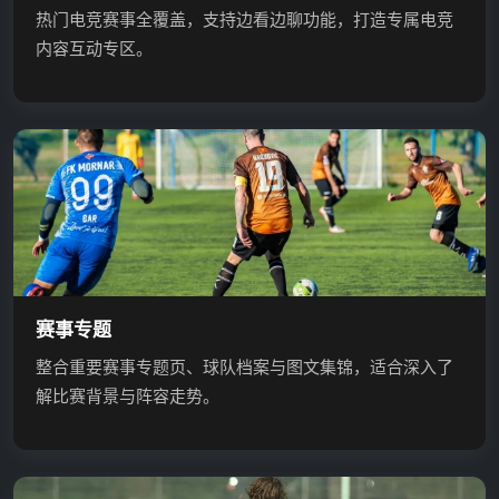
热门电竞赛事全覆盖，支持边看边聊功能，打造专属电竞
内容互动专区。
赛事专题
整合重要赛事专题页、球队档案与图文集锦，适合深入了
解比赛背景与阵容走势。