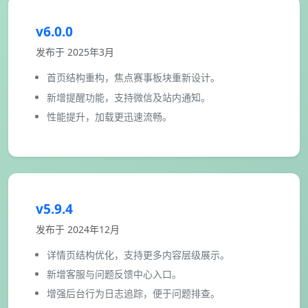
v6.0.0
发布于 2025年3月
首页结构重构，焦点赛事板块重新设计。
新增提醒功能，支持微信及站内通知。
性能提升，加载更迅速流畅。
v5.9.4
发布于 2024年12月
详情页结构优化，支持更多内容层级展示。
新增客服与问题反馈中心入口。
增强后台行为日志追踪，便于问题排查。