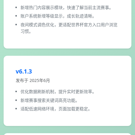
新增热门内容展示模块，快速了解当前主流赛事。
账户系统新增等级显示，成长轨迹清晰。
夜间模式调色优化，更适配世界杯官方入口用户浏览
习惯。
v6.1.3
发布于 2025年6月
优化数据刷新机制，提升实时更新效率。
新增赛事搜索关键词高亮功能。
适配低速网络环境，页面加载更稳定。