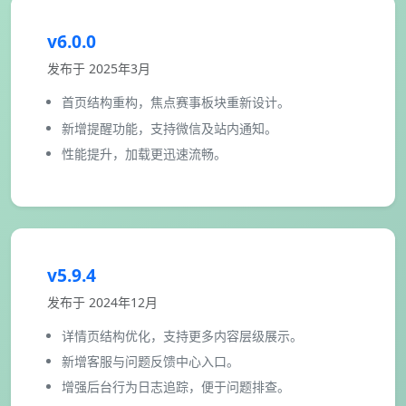
v6.0.0
发布于 2025年3月
首页结构重构，焦点赛事板块重新设计。
新增提醒功能，支持微信及站内通知。
性能提升，加载更迅速流畅。
v5.9.4
发布于 2024年12月
详情页结构优化，支持更多内容层级展示。
新增客服与问题反馈中心入口。
增强后台行为日志追踪，便于问题排查。