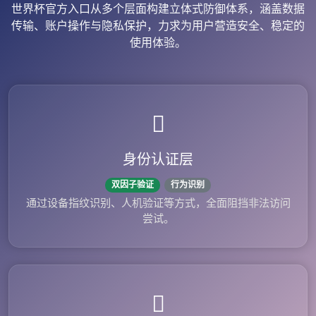
世界杯官方入口从多个层面构建立体式防御体系，涵盖数据
传输、账户操作与隐私保护，力求为用户营造安全、稳定的
使用体验。
身份认证层
双因子验证
行为识别
通过设备指纹识别、人机验证等方式，全面阻挡非法访问
尝试。