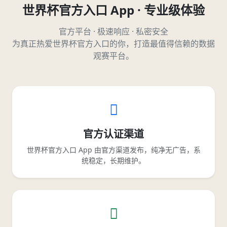
世界杯官方入口 App · 专业级体验
官方平台 · 极速响应 · 私密安全
为真正热爱世界杯官方入口的你，打造最值得信赖的数据
观赛平台。
官方认证渠道
世界杯官方入口 App 由官方渠道发布，纯净无广告，系
统稳定，长期维护。