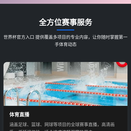
全方位赛事服务
世界杯官方入口 提供覆盖多项目的专业内容，让你随时掌握第一
手体育动态
体育直播
涵盖足球、篮球、网球等项目的全球赛事直播，高清画