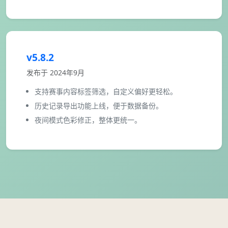
v5.8.2
发布于 2024年9月
支持赛事内容标签筛选，自定义偏好更轻松。
历史记录导出功能上线，便于数据备份。
夜间模式色彩修正，整体更统一。