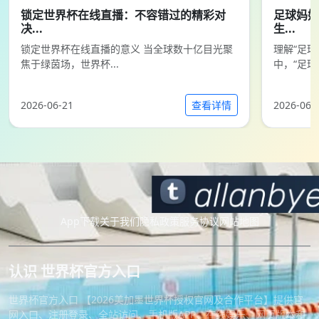
锁定世界杯在线直播：不容错过的精彩对
足球妈
决...
生...
锁定世界杯在线直播的意义 当全球数十亿目光聚
理解“足球
焦于绿茵场，世界杯...
中，“足球妈
2026-06-21
查看详情
2026-06-
App下载
关于我们
隐私政策
服务协议
网站地图
认识 世界杯官方入口
世界杯官方入口 【2026美加墨世界杯授权官网及合作平台】提供官
网入口、注册登录、全站访问、手机版APP、在线娱乐、网页版本和